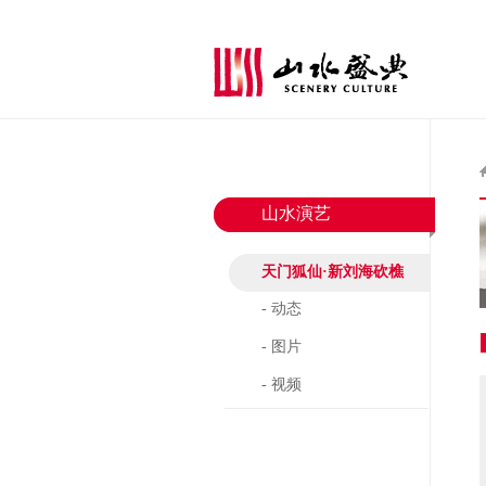
山水演艺
天门狐仙·新刘海砍樵
- 动态
- 图片
- 视频