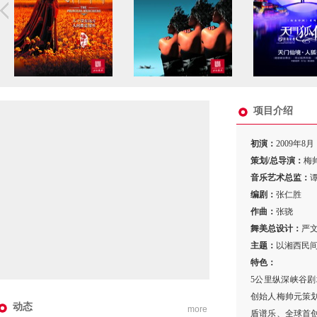
项目介绍
初演：
2009年8月
策划/总导演：
梅
音乐艺术总监：
编剧：
张仁胜
作曲：
张骁
舞美总设计：
严
主题：
以湘西民
特色：
5公里纵深峡谷剧
创始人梅帅元策
动态
more
盾谱乐、全球首