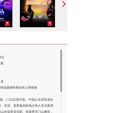
帅元
谭盾
文龙
间传说题材歌颂永恒人类情感
场、1.2亿巨资打造、中国山水实景演出
划、导演、世界最具影响力华人音乐家谭
创山水实景音乐剧、张家界天门山峡谷，