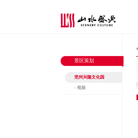
景区策划
兖州兴隆文化园
- 视频