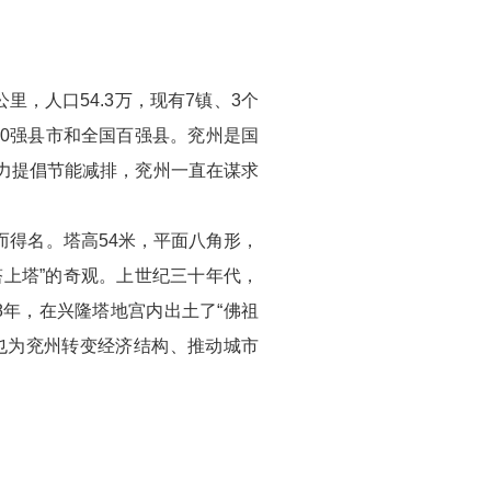
，人口54.3万，现有7镇、3个
30强县市和全国百强县。兖州是国
力提倡节能减排，兖州一直在谋求
得名。塔高54米，平面八角形，
塔上塔”的奇观。上世纪三十年代，
8年，在兴隆塔地宫内出土了“佛祖
也为兖州转变经济结构、推动城市