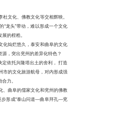
杜文化、佛教文化等交相辉映。
的“龙头”带动，难以形成一个文化
发展的桎梏。
化灿烂悠久，泰安和曲阜的文化
资源，突出兖州的差异化特色？
定依托兴隆塔出土的舍利， 打造
州市的文化旅游航母，对内形成强
劲合力。
、曲阜的儒家文化和兖州的佛教
逐步形成“泰山问道—曲阜拜孔—兖