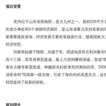
项目背景
兖州位于山东省西南部，是古九州之一。面积535平方公里
街道办事处和3个省级经济园区，是山东省重点支持发展的
家重要煤炭基地，经济发展主要依靠煤炭行业，随着国家大
经济转型。
兴隆塔始建于隋朝，兴盛于宋。因该地原有古刹兴隆寺而
高十三级，其塔身逐层递减，最上六层则骤然缩减，形成“
著名古建专家梁思成、林徽因夫妇曾来兖州测绘此塔。200
顶骨舍利”等国家一级文物，引发了海内外的高度关注，这
转型提供了崭新的契机。
规划理念