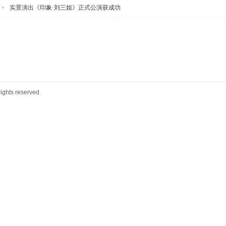
实景演出《印象·刘三姐》正式公演获成功
ts reserved.