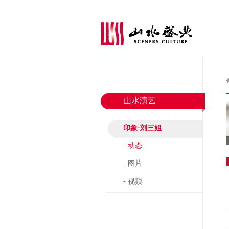
山水演艺
印象·刘三姐
- 动态
- 图片
- 视频