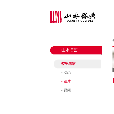
山水演艺
梦里老家
- 动态
- 图片
- 视频